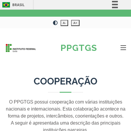
BRASIL
Simplifique!
Participe
A-
A+
Acesso à informação
Legislação
PPGTGS
Canais
COOPERAÇÃO
O PPGTGS possui cooperação com várias instituições
nacionais e internacionais. Esta colaboração acontece na
forma de projetos, intercâmbios, coorientações e outros.
A seguir é apresentada uma descrição das principais
instituições parceiras.